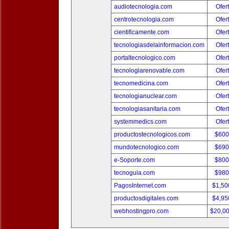
audiotecnologia.com
Ofer
centrotecnologia.com
Ofer
cientificamente.com
Ofer
tecnologiasdelainformacion.com
Ofer
portaltecnologico.com
Ofer
tecnologiarenovable.com
Ofer
tecnomedicina.com
Ofer
tecnologianuclear.com
Ofer
tecnologiasanitaria.com
Ofer
systemmedics.com
Ofer
productostecnologicos.com
$600
mundotecnologico.com
$690
e-Soporte.com
$800
tecnoguia.com
$980
PagosInternet.com
$1,50
productosdigitales.com
$4,95
webhostingpro.com
$20,0