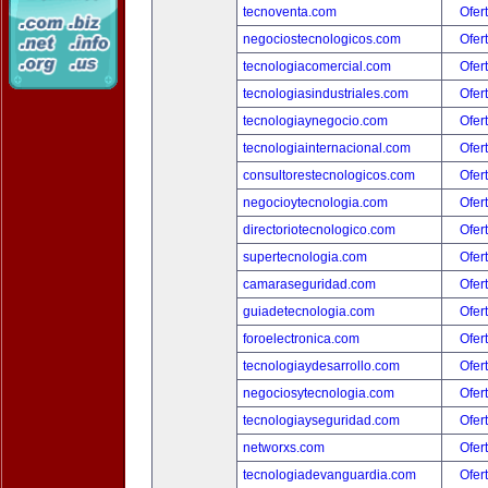
tecnoventa.com
Ofer
negociostecnologicos.com
Ofer
tecnologiacomercial.com
Ofer
tecnologiasindustriales.com
Ofer
tecnologiaynegocio.com
Ofer
tecnologiainternacional.com
Ofer
consultorestecnologicos.com
Ofer
negocioytecnologia.com
Ofer
directoriotecnologico.com
Ofer
supertecnologia.com
Ofer
camaraseguridad.com
Ofer
guiadetecnologia.com
Ofer
foroelectronica.com
Ofer
tecnologiaydesarrollo.com
Ofer
negociosytecnologia.com
Ofer
tecnologiayseguridad.com
Ofer
networxs.com
Ofer
tecnologiadevanguardia.com
Ofer