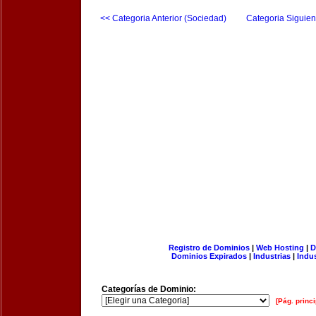
<< Categoria Anterior (Sociedad)
Categoria Siguien
Registro de Dominios
|
Web Hosting
|
D
Dominios Expirados
|
Industrias
|
Indu
Categorías de Dominio:
[Pág. princi