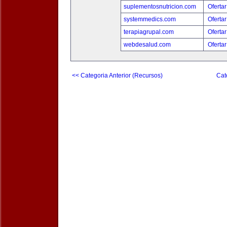
suplementosnutricion.com
Ofertar
systemmedics.com
Ofertar
terapiagrupal.com
Ofertar
webdesalud.com
Ofertar
<< Categoria Anterior (Recursos)
Cat