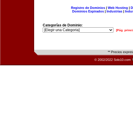
Registro de Dominios
|
Web Hosting
|
D
Dominios Expirados
|
Industrias
|
Indu
Categorías de Dominio:
[Pág. princi
** Precios expre
© 2002/2022 Solo10.com