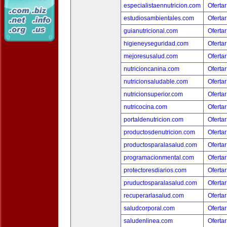
especialistaennutricion.com
Ofertar
estudiosambientales.com
Ofertar
guianutricional.com
Ofertar
higieneyseguridad.com
Ofertar
mejoresusalud.com
Ofertar
nutricioncanina.com
Ofertar
nutricionsaludable.com
Ofertar
nutricionsuperior.com
Ofertar
nutricocina.com
Ofertar
portaldenutricion.com
Ofertar
productosdenutricion.com
Ofertar
productosparalasalud.com
Ofertar
programacionmental.com
Ofertar
protectoresdiarios.com
Ofertar
pruductosparalasalud.com
Ofertar
recuperarlasalud.com
Ofertar
saludcorporal.com
Ofertar
saludenlinea.com
Ofertar