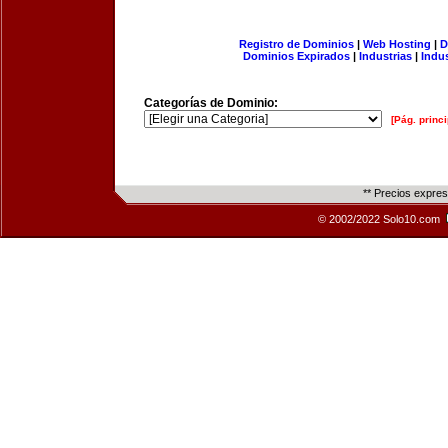
Registro de Dominios
|
Web Hosting
|
D
Dominios Expirados
|
Industrias
|
Indu
Categorías de Dominio:
[Pág. princi
** Precios expre
© 2002/2022 Solo10.com